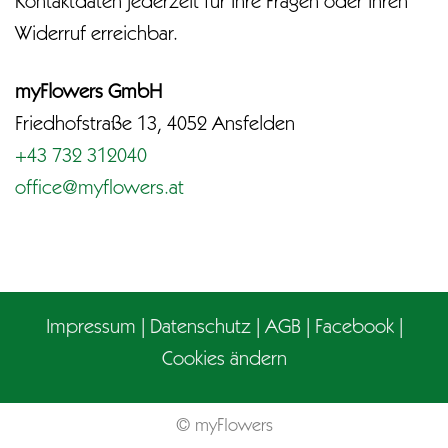
Kontaktdaten jederzeit für Ihre Fragen oder Ihren
Widerruf erreichbar.
myFlowers GmbH
Friedhofstraße 13, 4052 Ansfelden
+43 732 312040
office@myflowers.at
Impressum
|
Datenschutz
|
AGB
|
Facebook
|
Cookies ändern
© myFlowers